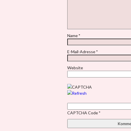
Name
*
E-Mail-Adresse
*
Website
CAPTCHA Code
*