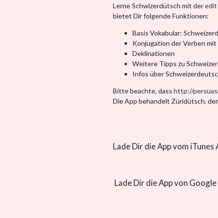
Lerne Schwizerdütsch mit der
edit
bietet Dir folgende Funktionen:
Basis Vokabular: Schweizer
Konjugation der Verben mit
Deklinationen
Weitere Tipps zu Schweize
Infos über Schweizerdeuts
Bitte beachte, dass
http://persuas
Die App behandelt Züridütsch, de
Lade Dir die App vom iTunes 
Lade Dir die App von Google 